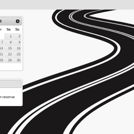
6
r
Sa
Su
1
2
7
8
9
14
15
16
21
22
23
28
29
30
n reservar