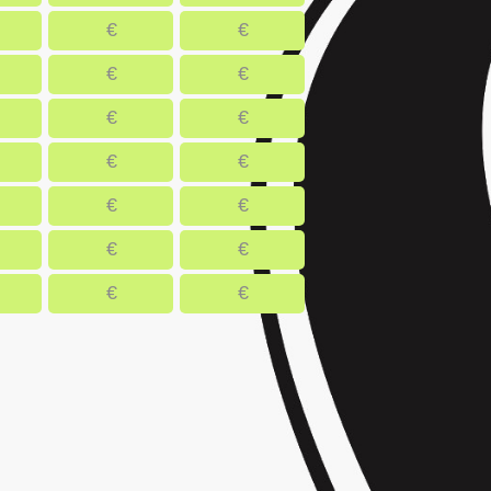
€
€
€
€
€
€
€
€
€
€
€
€
€
€