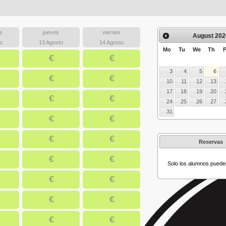
s
jueves
viernes
August
202
o
13 Agosto
14 Agosto
Mo
Tu
We
Th
F
€
€
3
4
5
6
€
€
10
11
12
13
17
18
19
20
€
€
24
25
26
27
31
€
€
€
€
Reservas
€
€
Solo los alumnos puede
€
€
€
€
€
€