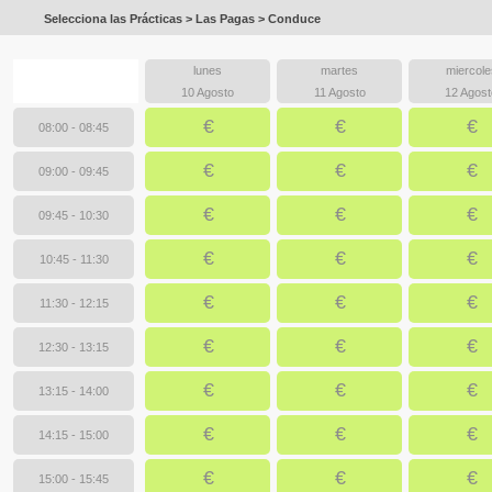
Selecciona las Prácticas > Las Pagas > Conduce
lunes
martes
miercole
10 Agosto
11 Agosto
12 Agost
€
€
€
08:00 - 08:45
€
€
€
09:00 - 09:45
€
€
€
09:45 - 10:30
€
€
€
10:45 - 11:30
€
€
€
11:30 - 12:15
€
€
€
12:30 - 13:15
€
€
€
13:15 - 14:00
€
€
€
14:15 - 15:00
€
€
€
15:00 - 15:45