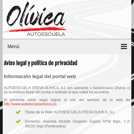
Replica Relojes
Super Clone Watches
Menú
Aviso legal y política de privacidad
Información legal del portal web
AUTOESCUELA OTEVA OLIVICA, S.L (en adelante « Autoescuela Olívica »)
es la entidad titular del portal o website al que usted ha accedido.
El presente aviso legal regula el uso del servicio de la web de
http://www.autoescuelaolivica.es
Titular de la Web: AUTOESCUELA OTEVA OLIVICA, S.L.
Domicilio: Avenida Alcalde Gregorio Espino Nº58 Bajo, C.P.
36205 Vigo (Pontevedra)