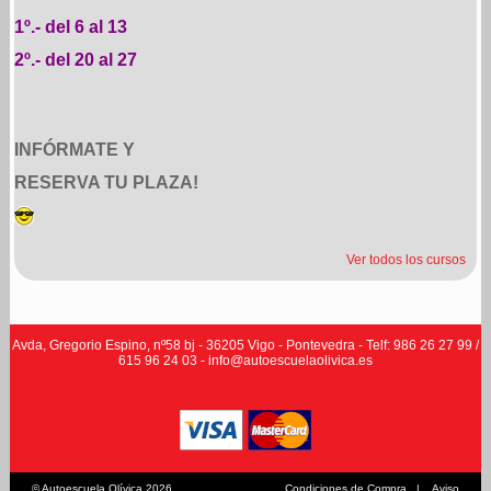
1º.- del 6 al 13
2º.- del 20 al 27
INFÓRMATE Y
RESERVA TU PLAZA!
Ver todos los cursos
Stromlinienförmiges dreidimensionales Gehäuse,
replica uhren schweiz
blaue
Avda, Gregorio
Espino, nº58 bj - 36205 Vigo - Pontevedra - Telf: 986 26 27 99 /
Stahlzeiger und römische Ziffern als Stundenmarkierungen.
615 96 24 03 - info@autoescuelaolivica.es
© Autoescuela Olívica 2026
Condiciones de Compra
|
Aviso