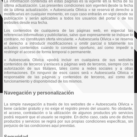
La información contenida en estas páginas es la vigente en la fecha de su
última actualización. Las presentes condiciones son vigentes desde la fecha
de la última actualización. « Autoescuela Olívica » se reserva el derecho a
modificarlas en cualquier momento, en cuyo caso entrarán en vigor desde su
publicación y serán aplicables a todos los usuarios del portal o de los
websites desde esa fecha.
Los contenidos de cualquiera de las páginas web, en especial las
referencias informativas y publicitarias, salvo que expresamente se indique lo
contrario, no constituyen oferta vinculante. « Autoescuela Olívica » se reserva
el derecho a introducir modificaciones u omitir parcial o totalmente los
actuales contenidos cuando lo considere oportuno, así como impedir o
restringir el acceso de forma temporal o permanente.
« Autoescuela Olívica »podrá incluir en cualquiera de sus websites
contenidos de terceros y enlaces a páginas web de terceros, siempre con la
autorización de sus titulares, tales como a redes sociales y a otras
informaciones. En ninguno de esos casos será « Autoescuela Olívica »
responsable de las páginas y contenidos de terceros, así como del
funcionamiento y disponibilidad de los mismos.
Navegación y personalización
La simple navegación a través de los websites de « Autoescuela Olívica »
tiene carácter gratuito y no exige el registro previo del usuario. No obstante,
el acceso, contratación o la utilización de algunos productos y/o servicios
podrá requerir que el usuario se registre. En dicho caso, cada uno de dichos
productos y servicios se regirá por sus propias condiciones específicas, sin
perjuicio de las condiciones aquí previstas.
Seguridad