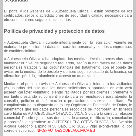
El portal y los websites de « Autoescuela Olívica » están provistos de los
certificados, sellos o acreditaciones de seguridad y calidad necesarios para
ofrecer un entorno seguro a los usuarios.
Política de privacidad y protección de datos
« Autoescuela Olívica » cumple íntegramente con la legislación vigente en
materia de protección de datos de carácter personal y con los compromisos
de confidencialidad.
« Autoescuela Olívica » ha adoptado las medidas técnicas necesarias para
mantener el nivel de seguridad requerido, según la naturaleza de los datos
personales tratados y las circunstancias del tratamiento, con el objeto de
evitar, en la medida de lo posible y siempre según el estado de la técnica, su
alteración, pérdida, tratamiento o acceso no autorizado.
Mediante el presente aviso, « Autoescuela Olívica » informa a los visitantes
y/o usuarios del sitio que los datos solicitados o aportados en esta web
poseen carácter voluntario, siendo facilitados por los clientes libremente y
por tanto prestando su consentimiento para ser empleados para atender la
consulta, petición de información o prestación de servicio solicitado. En
cumplimiento de lo dispuesto en la Ley Orgánica de Protección de Datos, le
informamos que los datos personales recogidos se incorporan en ficheros
cuyo titular es AUTOESCUELA OTEVA OLIVICA, S.L para la correcta relación
comercial. Puede ejercer sus derechos de acceso, rectificación, cancelación
y oposición dirigiéndose a: AUTOESCUELA OTEVA OLIVICA, S.L Avenida
Alcalde Gregorio Espino Nº58 Bajo, C.P. 36205 Vigo (Pontevedra) o por
correo electrónico:
INFO@AUTOESCUELAOLIVICA.ES