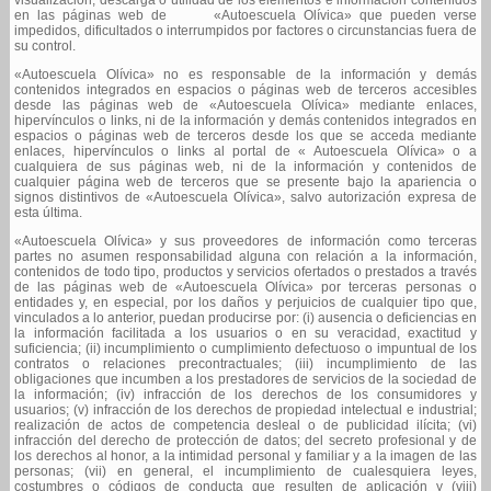
en las páginas web de «Autoescuela Olívica» que pueden verse
impedidos, dificultados o interrumpidos por factores o circunstancias fuera de
su control.
«Autoescuela Olívica» no es responsable de la información y demás
contenidos integrados en espacios o páginas web de terceros accesibles
desde las páginas web de «Autoescuela Olívica» mediante enlaces,
hipervínculos o links, ni de la información y demás contenidos integrados en
espacios o páginas web de terceros desde los que se acceda mediante
enlaces, hipervínculos o links al portal de « Autoescuela Olívica» o a
cualquiera de sus páginas web, ni de la información y contenidos de
cualquier página web de terceros que se presente bajo la apariencia o
signos distintivos de «Autoescuela Olívica», salvo autorización expresa de
esta última.
«Autoescuela Olívica» y sus proveedores de información como terceras
partes no asumen responsabilidad alguna con relación a la información,
contenidos de todo tipo, productos y servicios ofertados o prestados a través
de las páginas web de «Autoescuela Olívica» por terceras personas o
entidades y, en especial, por los daños y perjuicios de cualquier tipo que,
vinculados a lo anterior, puedan producirse por: (i) ausencia o deficiencias en
la información facilitada a los usuarios o en su veracidad, exactitud y
suficiencia; (ii) incumplimiento o cumplimiento defectuoso o impuntual de los
contratos o relaciones precontractuales; (iii) incumplimiento de las
obligaciones que incumben a los prestadores de servicios de la sociedad de
la información; (iv) infracción de los derechos de los consumidores y
usuarios; (v) infracción de los derechos de propiedad intelectual e industrial;
realización de actos de competencia desleal o de publicidad ilícita; (vi)
infracción del derecho de protección de datos; del secreto profesional y de
los derechos al honor, a la intimidad personal y familiar y a la imagen de las
personas; (vii) en general, el incumplimiento de cualesquiera leyes,
costumbres o códigos de conducta que resulten de aplicación y (viii)